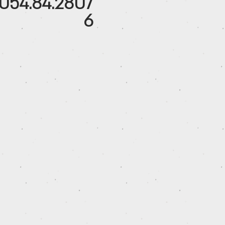
054.84.2807
6